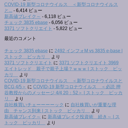
COVID-19 新型コロナウイルス ＜新型コロナウイルス
と...
- 6,414 ビュー
新高値ブレイク～
- 6,118 ビュー
チェック 3835 ebase
- 6,056 ビュー
3371 ソフトクリエイト
- 5,822 ビュー
最近のコメント
チェック 3835 ebase
に
2492 インフォM vs 3835 e-base |
ストック ピッカリ
より
3371 ソフトクリエイト
に
3371 ソフトクリエイト 3969
エイトレッド 親子で親子上場？ｗｗｗ | ストック ピッ
カリ
より
COVID-19 新型コロナウイルス ＜新型コロナウイルスと
BCG 4/5＞
に
COVID-19 新型コロナウイルス ＜必読 押
谷教授からのメッセージ 4/4 20：52＞ | ストック ピッカ
リ
より
自社株買いチェーーーーック
に
自社株買いが重要な理
由 チャンス到来 | ストック ピッカリ
より
新高値ブレイク～
に
新高値ブレイク投資術 続き～ | ス
トック ピッカリ
より