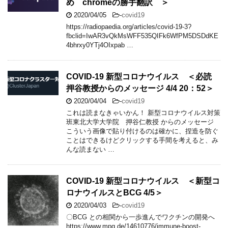
め chromeの勝手翻訳 ＞
2020/04/05
-
covid19
https://radiopaedia.org/articles/covid-19-3?
fbclid=IwAR3vQkMsWFF535QIFk6WfPM5DSDdKE
4bhrxy0YTj4OIxpab …
COVID-19 新型コロナウイルス ＜必読
押谷教授からのメッセージ 4/4 20：52＞
2020/04/04
-
covid19
これは読まなきゃいかん！ 新型コロナウイルス対策
班東北大学大学院 押谷仁教授 からのメッセージ
こういう画像で貼り付けるのは確かに、捏造を防ぐ
ことはできるけどクリックする手間を考えると、み
んな読まない …
COVID-19 新型コロナウイルス ＜新型コ
ロナウイルスとBCG 4/5＞
2020/04/03
-
covid19
〇BCG との相関から一歩進んでワクチンの開発へ
https://www.mpg.de/14610776/immune-boost-