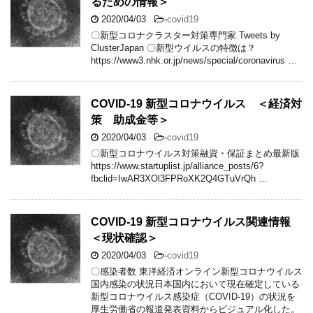
るための情報＞
2020/04/03
-
covid19
〇新型コロナクラスター対策専門家 Tweets by
ClusterJapan 〇新型ウイルスの特徴は？
https://www3.nhk.or.jp/news/special/coronavirus …
COVID-19 新型コロナウイルス ＜経済対
策 助成金等＞
2020/04/03
-
covid19
〇新型コロナウイルス対策融資・保証まとめ最新版
https://www.startuplist.jp/alliance_posts/6?
fbclid=IwAR3XOl3FPRoXK2Q4GTuVrQh …
COVID-19 新型コロナウイルス関連情報
＜現状確認＞
2020/04/03
-
covid19
〇感染者数 東洋経済オンライン新型コロナウイルス
国内感染の状況日本国内において現在確定している
新型コロナウイルス感染症（COVID-19）の状況を
厚生労働省の報道発表資料からビジュアル化した。