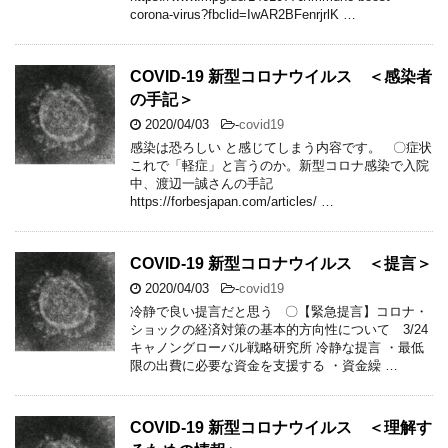
corona-virus?fbclid=IwAR2BFenrjrlK …
COVID-19 新型コロナウイルス ＜感染者
の手記＞
2020/04/03
-
covid19
感染は恐ろしい と感じてしまう内容です。 〇症状
これで「軽症」と言うのか。新型コロナ感染で入院
中、渡辺一誠さんの手記
https://forbesjapan.com/articles/ …
COVID-19 新型コロナウイルス ＜提言＞
2020/04/03
-
covid19
冷静で良い提言だと思う 〇【緊急提言】コロナ・
ショックの経済対策の基本的方向性について 3/24
キャノングローバル戦略研究所 冷静な提言 ・最低
限の出費に必要な資金を支援する ・資金繰 …
COVID-19 新型コロナウイルス ＜理解す